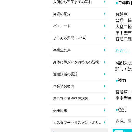
入所から卒業までの流れ
●
ご年齢
施設の紹介
普通車 
普通二輪
バスルート
大型二輪
準中型車
よくある質問（Q&A）
普通二種
卒業生の声
ただし、
身体に障がいをお持ちの皆様へ運転免許取得のご案内
※記載の
詳しくは
適性診断の受診
●
視力
企業講習案内
普通車・
準中型車
運行管理者等指導講習
●
色別
採用情報
赤色、青
カスタマーハラスメントポリシー