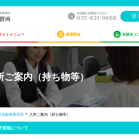
サイトメニュー
教習料金
在校生メ
所ご案内（持ち物等）
里自動車教習所
入所ご案内（持ち物等）
所資格について