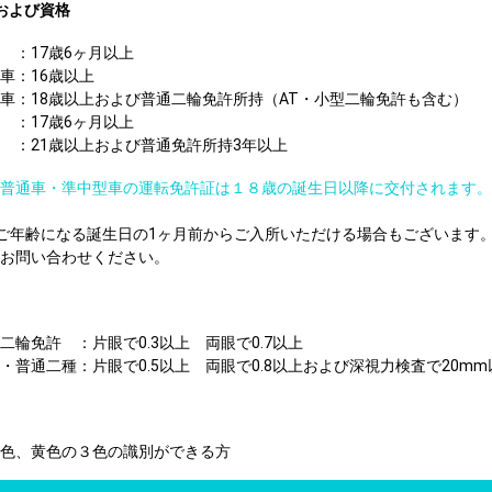
および資格
：17歳6ヶ月以上
車：16歳以上
車：18歳以上および普通二輪免許所持（AT・小型二輪免許も含む）
 ：17歳6ヶ月以上
 ：21歳以上および普通免許所持3年以上
普通車・準中型車の運転免許証は１８歳の誕生日以降に交付されます。
ご年齢になる誕生日の1ヶ月前からご入所いただける場合もございます
お問い合わせください。
二輪免許 ：片眼で0.3以上 両眼で0.7以上
・普通二種：片眼で0.5以上 両眼で0.8以上および深視力検査で20m
色、黄色の３色の識別ができる方