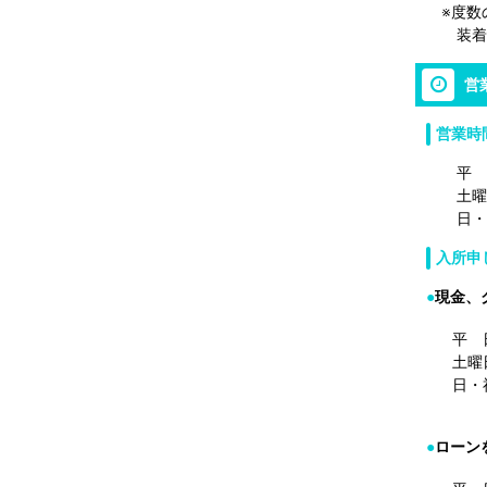
※度数
装着し
営
営業時
平 日 
土曜日 
日・祝 
入所申
●
現金、
平 
土曜
日・
●
ローン