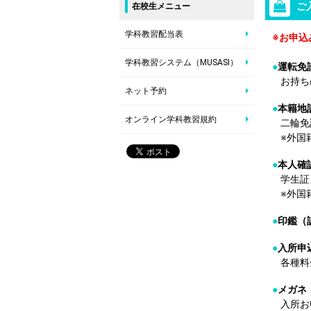
ご
在校生メニュー
学科教習配当表
※お申込
学科教習システム（MUSASI）
●
運転免
お持ち
ネット予約
●
本籍地
オンライン学科教習規約
二輪免
※外国
●
本人確
学生証
※外国
●
印鑑（
●
入所申
各種料
●
メガネ
入所お