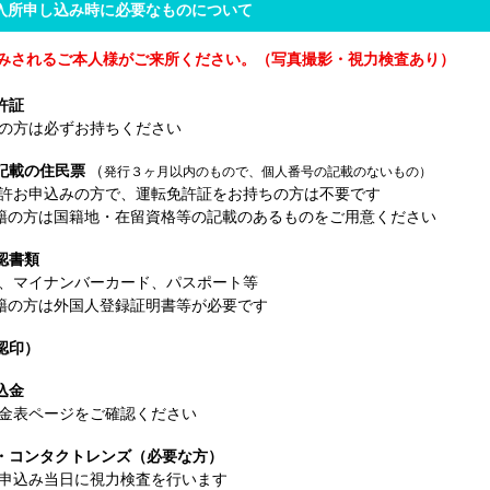
入所申し込み時に必要なものについて
みされるご本人様がご来所ください。（写真撮影・視力検査あり）
許証
の方は必ずお持ちください
記載の住民票
（
発行３ヶ月以内のもので、個人番号の記載のないもの）
許お申込みの方で、運転免許証をお持ちの方は不要です
籍の方は国籍地・在留資格等の記載のあるものをご用意ください
認書類
、マイナンバーカード、パスポート等
籍の方は外国人登録証明書等が必要です
認印）
込金
金表ページをご確認ください
・コンタクトレンズ（必要な方）
申込み当日に視力検査を行います