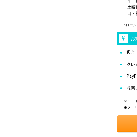
平 日
土曜
日・
※ローン
お
●
現金
●
クレ
●
PayP
●
教習
※１ 
※２ 申